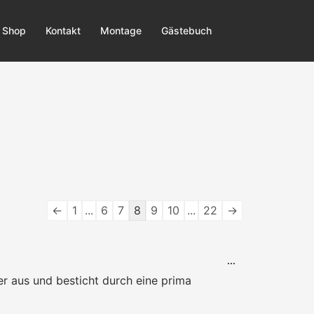
Shop
Kontakt
Montage
Gästebuch
Navigation
←
1
...
6
7
8
9
10
...
22
→
der
Gästebuchliste
DIESE
...
METABOX
er aus und besticht durch eine prima
EIN-/AUSBLENDE