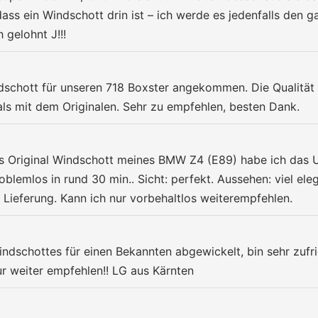
ass ein Windschott drin ist – ich werde es jedenfalls den g
 gelohnt J!!!
dschott für unseren 718 Boxster angekommen. Die Qualität i
 als mit dem Originalen. Sehr zu empfehlen, besten Dank.
das Original Windschott meines BMW Z4 (E89) habe ich das U
blemlos in rund 30 min.. Sicht: perfekt. Aussehen: viel el
 Lieferung. Kann ich nur vorbehaltlos weiterempfehlen.
indschottes für einen Bekannten abgewickelt, bin sehr zuf
ur weiter empfehlen!! LG aus Kärnten