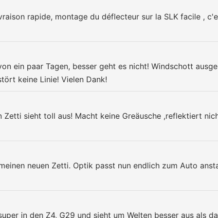
ison rapide, montage du déflecteur sur la SLK facile , c'est
von ein paar Tagen, besser geht es nicht! Windschott ausge
tört keine Linie! Vielen Dank!
 Zetti sieht toll aus! Macht keine Greäusche ,reflektiert ni
r meinen neuen Zetti. Optik passt nun endlich zum Auto ans
uper in den Z4, G29 und sieht um Welten besser aus als das