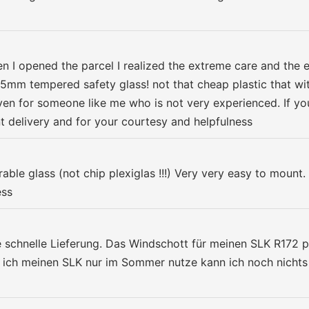
 I opened the parcel I realized the extreme care and the exc
 5mm tempered safety glass! not that cheap plastic that with
ven for someone like me who is not very experienced. If yo
ant delivery and for your courtesy and helpfulness
ble glass (not chip plexiglas !!!) Very very easy to mount. 
ess
e schnelle Lieferung. Das Windschott für meinen SLK R172 pa
a ich meinen SLK nur im Sommer nutze kann ich noch nichts