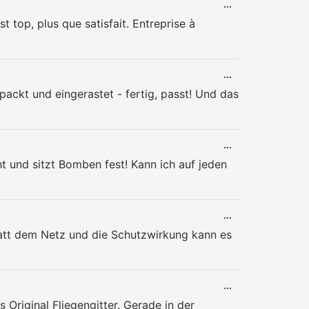
DIESE
...
METABOX
 top, plus que satisfait. Entreprise à
EIN-/AUSBLENDE
DIESE
...
METABOX
packt und eingerastet - fertig, passt! Und das
EIN-/AUSBLENDE
DIESE
...
METABOX
cht und sitzt Bomben fest! Kann ich auf jeden
EIN-/AUSBLENDE
DIESE
...
METABOX
tatt dem Netz und die Schutzwirkung kann es
EIN-/AUSBLENDE
DIESE
...
METABOX
 Original Fliegengitter. Gerade in der