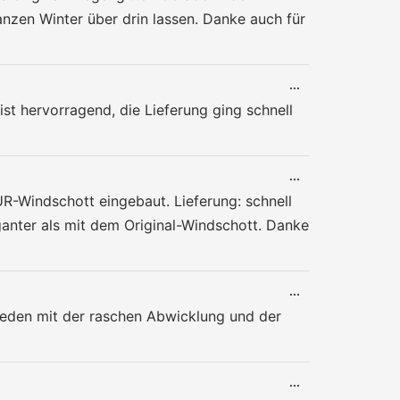
EIN-/AUSBLENDE
anzen Winter über drin lassen. Danke auch für
DIESE
...
METABOX
st hervorragend, die Lieferung ging schnell
EIN-/AUSBLENDE
DIESE
...
METABOX
R-Windschott eingebaut. Lieferung: schnell
EIN-/AUSBLENDE
eganter als mit dem Original-Windschott. Danke
DIESE
...
METABOX
rieden mit der raschen Abwicklung und der
EIN-/AUSBLENDE
DIESE
...