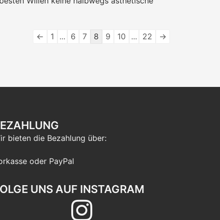
 besten Willen keine halbwegs ästhetische
Navigation
←
1
...
6
7
8
9
10
...
22
→
der
Gästebuchliste
BEZAHLUNG
ir bieten die Bezahlung über:
orkasse oder PayPal
OLGE UNS AUF INSTAGRAM
Folge
uns
auf