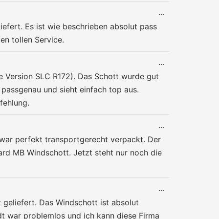
DIESE
...
METABOX
efert. Es ist wie beschrieben absolut pass
EIN-/AUSBLENDE
en tollen Service.
DIESE
...
METABOX
e Version SLC R172). Das Schott wurde gut
EIN-/AUSBLENDE
ut passgenau und sieht einfach top aus.
fehlung.
DIESE
...
METABOX
war perfekt transportgerecht verpackt. Der
EIN-/AUSBLENDE
ard MB Windschott. Jetzt steht nur noch die
DIESE
...
METABOX
geliefert. Das Windschott ist absolut
EIN-/AUSBLENDE
dt war problemlos und ich kann diese Firma