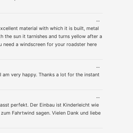
DIESE
...
METABOX
ellent material with which it is built, metal
EIN-/AUSBLENDE
 the sun it tarnishes and turns yellow after a
u need a windscreen for your roadster here
DIESE
...
METABOX
I am very happy. Thanks a lot for the instant
EIN-/AUSBLENDE
DIESE
...
METABOX
sst perfekt. Der Einbau ist Kinderleicht wie
EIN-/AUSBLENDE
 zum Fahrtwind sagen. Vielen Dank und liebe