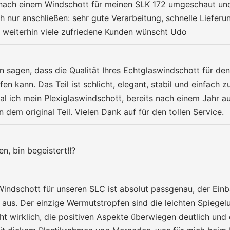
t nach einem Windschott für meinen SLK 172 umgeschaut und
h nur anschließen: sehr gute Verarbeitung, schnelle Liefe
d weiterhin viele zufriedene Kunden wünscht Udo
on sagen, dass die Qualität Ihres Echtglaswindschott für 
n kann. Das Teil ist schlicht, elegant, stabil und einfach
mal ich mein Plexiglaswindschott, bereits nach einem Jahr 
m original Teil. Vielen Dank auf für den tollen Service.
, bin begeistert!!?
Windschott für unseren SLC ist absolut passgenau, der Einba
 aus. Der einzige Wermutstropfen sind die leichten Spiege
cht wirklich, die positiven Aspekte überwiegen deutlich un