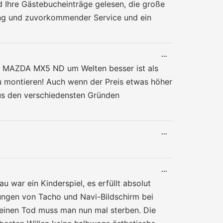
METABOX
 Ihre Gästebucheinträge gelesen, die große
EIN-/AUSBLENDE
rung und zuvorkommender Service und ein
DIESE
...
METABOX
den MAZDA MX5 ND um Welten besser ist als
EIN-/AUSBLENDE
 zu montieren! Auch wenn der Preis etwas höher
aus den verschiedensten Gründen
DIESE
...
METABOX
EIN-/AUSBLENDE
DIESE
...
METABOX
u war ein Kinderspiel, es erfüllt absolut
EIN-/AUSBLENDE
lungen von Tacho und Navi-Bildschirm bei
d einen Tod muss man nun mal sterben. Die