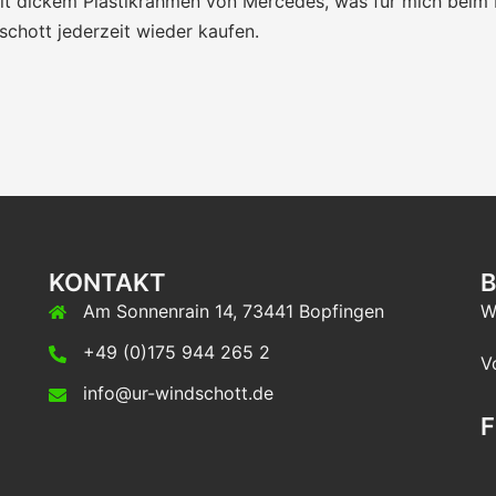
 mit dickem Plastikrahmen von Mercedes, was für mich beim
schott jederzeit wieder kaufen.
KONTAKT
Am Sonnenrain 14, 73441 Bopfingen
W
+49 (0)175 944 265 2
V
info@ur-windschott.de
F