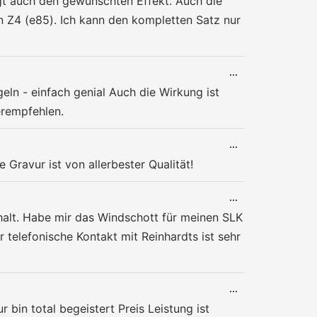
ngt auch den gewünschten Effekt. Auch die
EIN-/AUSBLENDE
n Z4 (e85). Ich kann den kompletten Satz nur
DIESE
...
METABOX
eln - einfach genial Auch die Wirkung ist
EIN-/AUSBLENDE
erempfehlen.
DIESE
...
METABOX
 Gravur ist von allerbester Qualität!
EIN-/AUSBLENDE
DIESE
...
METABOX
 halt. Habe mir das Windschott für meinen SLK
EIN-/AUSBLENDE
r telefonische Kontakt mit Reinhardts ist sehr
DIESE
...
METABOX
bin total begeistert Preis Leistung ist