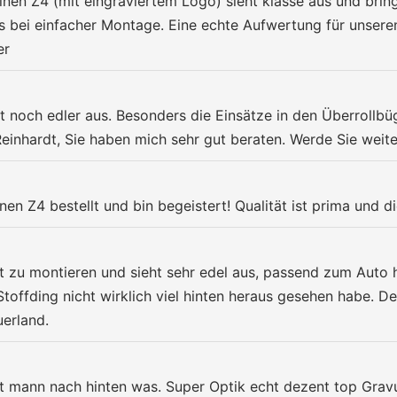
inen Z4 (mit eingraviertem Logo) sieht klasse aus und bri
s bei einfacher Montage. Eine echte Aufwertung für unsere
er
t noch edler aus. Besonders die Einsätze in den Überrollbüg
Reinhardt, Sie haben mich sehr gut beraten. Werde Sie weit
n Z4 bestellt und bin begeistert! Qualität ist prima und die
cht zu montieren und sieht sehr edel aus, passend zum Auto
toffding nicht wirklich viel hinten heraus gesehen habe. De
erland.
t mann nach hinten was. Super Optik echt dezent top Gravur 