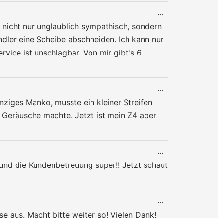
DIESE
...
METABOX
r nicht nur unglaublich sympathisch, sondern
EIN-/AUSBLENDE
dler eine Scheibe abschneiden. Ich kann nur
vice ist unschlagbar. Von mir gibt's 6
DIESE
...
METABOX
inziges Manko, musste ein kleiner Streifen
EIN-/AUSBLENDE
 Geräusche machte. Jetzt ist mein Z4 aber
DIESE
...
METABOX
 und die Kundenbetreuung super!! Jetzt schaut
EIN-/AUSBLENDE
DIESE
...
METABOX
e aus. Macht bitte weiter so! Vielen Dank!