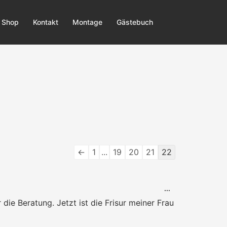
Shop
Kontakt
Montage
Gästebuch
Navigation
←
1
...
19
20
21
22
der
Gästebuchliste
DIESE
...
METABOX
die Beratung. Jetzt ist die Frisur meiner Frau
EIN-/AUSBLENDE