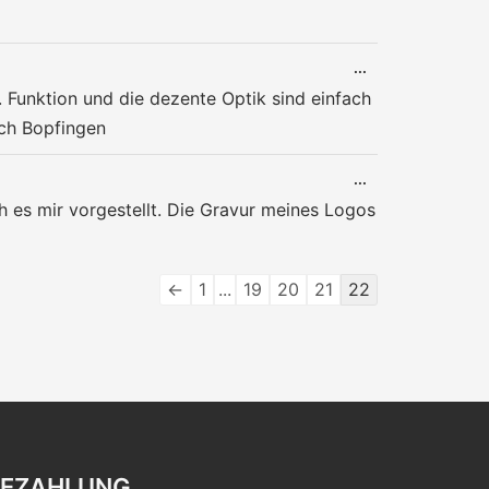
EIN-/AUSBLENDE
DIESE
...
METABOX
Funktion und die dezente Optik sind einfach
EIN-/AUSBLENDE
ach Bopfingen
DIESE
...
METABOX
h es mir vorgestellt. Die Gravur meines Logos
EIN-/AUSBLENDE
Navigation
←
1
...
19
20
21
22
der
Gästebuchliste
BEZAHLUNG