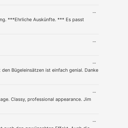
EIN-/AUSBLENDE
DIESE
...
METABOX
g. ***Ehrliche Auskünfte. *** Es passt
EIN-/AUSBLENDE
DIESE
...
METABOX
EIN-/AUSBLENDE
DIESE
...
METABOX
 den Bügeleinsätzen ist einfach genial. Danke
EIN-/AUSBLENDE
DIESE
...
METABOX
age. Classy, professional appearance. Jim
EIN-/AUSBLENDE
DIESE
...
METABOX