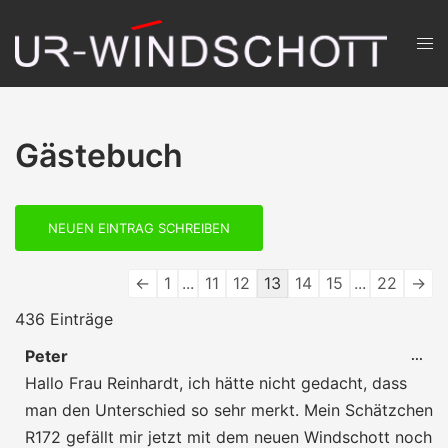
Zum
Inhalt
Men
springen
ums
Gästebuch
Navigation
←
1
...
11
12
13
14
15
...
22
→
der
436 Einträge
Gästebuchliste
Peter
DIE
...
ME
Hallo Frau Reinhardt, ich hätte nicht gedacht, dass
EIN
man den Unterschied so sehr merkt. Mein Schätzchen
R172 gefällt mir jetzt mit dem neuen Windschott noch