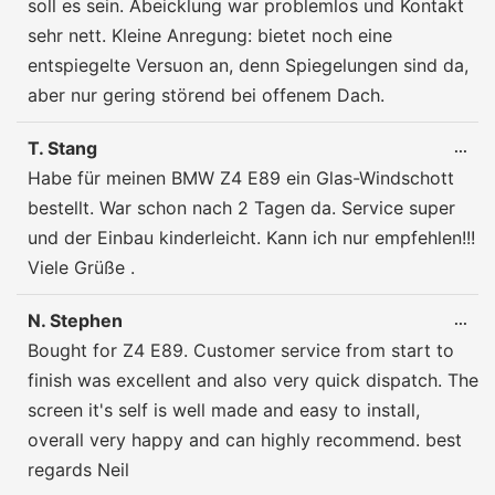
soll es sein. Abeicklung war problemlos und Kontakt
sehr nett. Kleine Anregung: bietet noch eine
entspiegelte Versuon an, denn Spiegelungen sind da,
aber nur gering störend bei offenem Dach.
T. Stang
DIE
...
ME
Habe für meinen BMW Z4 E89 ein Glas-Windschott
EIN
bestellt. War schon nach 2 Tagen da. Service super
und der Einbau kinderleicht. Kann ich nur empfehlen!!!
Viele Grüße .
N. Stephen
DIE
...
ME
Bought for Z4 E89. Customer service from start to
EIN
finish was excellent and also very quick dispatch. The
screen it's self is well made and easy to install,
overall very happy and can highly recommend. best
regards Neil