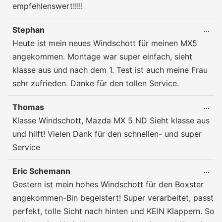
empfehlenswert!!!!!
Stephan
DIE
...
ME
Heute ist mein neues Windschott für meinen MX5
EIN
angekommen. Montage war super einfach, sieht
klasse aus und nach dem 1. Test ist auch meine Frau
sehr zufrieden. Danke für den tollen Service.
Thomas
DIE
...
ME
Klasse Windschott, Mazda MX 5 ND Sieht klasse aus
EIN
und hilft! Vielen Dank für den schnellen- und super
Service
Eric Schemann
DIE
...
ME
Gestern ist mein hohes Windschott für den Boxster
EIN
angekommen-Bin begeistert! Super verarbeitet, passt
perfekt, tolle Sicht nach hinten und KEIN Klappern. So