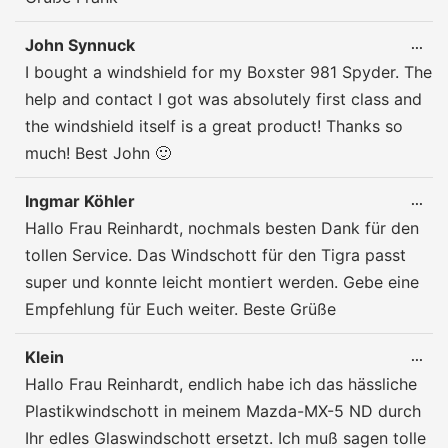
John Synnuck
DIE
...
ME
I bought a windshield for my Boxster 981 Spyder. The
EIN
help and contact I got was absolutely first class and
the windshield itself is a great product! Thanks so
much! Best John 🙂
Ingmar Köhler
DIE
...
ME
Hallo Frau Reinhardt, nochmals besten Dank für den
EIN
tollen Service. Das Windschott für den Tigra passt
super und konnte leicht montiert werden. Gebe eine
Empfehlung für Euch weiter. Beste Grüße
Klein
DIE
...
ME
Hallo Frau Reinhardt, endlich habe ich das hässliche
EIN
Plastikwindschott in meinem Mazda-MX-5 ND durch
Ihr edles Glaswindschott ersetzt. Ich muß sagen tolle