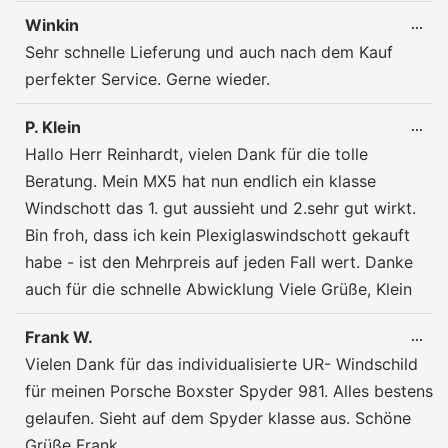
Winkin
DIE
...
ME
Sehr schnelle Lieferung und auch nach dem Kauf
EIN
perfekter Service. Gerne wieder.
P. Klein
DIE
...
ME
Hallo Herr Reinhardt, vielen Dank für die tolle
EIN
Beratung. Mein MX5 hat nun endlich ein klasse
Windschott das 1. gut aussieht und 2.sehr gut wirkt.
Bin froh, dass ich kein Plexiglaswindschott gekauft
habe - ist den Mehrpreis auf jeden Fall wert. Danke
auch für die schnelle Abwicklung Viele Grüße, Klein
Frank W.
DIE
...
ME
Vielen Dank für das individualisierte UR- Windschild
EIN
für meinen Porsche Boxster Spyder 981. Alles bestens
gelaufen. Sieht auf dem Spyder klasse aus. Schöne
Grüße Frank