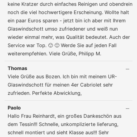
keine Kratzer durch einfaches Reinigen und obendrein
noch die viel hochwertigere Erscheinung. Wollte halt
ein paar Euros sparen - jetzt bin ich aber mit Ihrem
Glaswindschott umso zufriedener und weiß nun
wieder einmal mehr, was Qualität bedeutet. Auch der
Service war Top. 🙂 🙂 Werde Sie auf jeden Fall
weiterempfehlen. Viele Grüße, Philipp M.
Thomas
DIE
...
ME
Viele Grüße aus Bozen. Ich bin mit meinem UR-
EIN
Glaswindschott für meinen 4er Cabriolet sehr
zufrieden. Perfekte Abwicklung,
Paolo
DIE
...
ME
Hallo Frau Reinhardt, ein großes Dankeschön aus
EIN
dem Tessin!!! Schnelle, unkomplizierte lieferung,
schnell montiert und sieht Klasse aus!!! Sehr