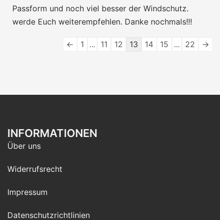
Passform und noch viel besser der Windschutz.
werde Euch weiterempfehlen. Danke nochmals!!!
Navigation
←
1
...
11
12
13
14
15
...
22
→
der
Gästebuchliste
INFORMATIONEN
Über uns
Widerrufsrecht
Impressum
Datenschutzrichtlinien